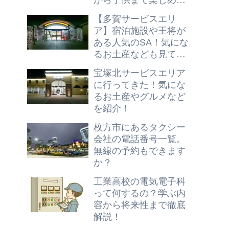
から子供まで楽しめる
忍者の絵が描かれたPA
【多賀サービスエリ
！
ア】宿泊施設や王将が
ある人気のSA！気にな
るお土産なども見てき
たよ！
宝塚北サービスエリア
に行ってきた！気にな
るお土産やグルメなど
を紹介！
枚方市にあるタクシー
会社の電話番号一覧。
無線の予約もできます
か？
工業高校の電気電子科
って何するの？学ぶ内
容から将来性まで徹底
解説！