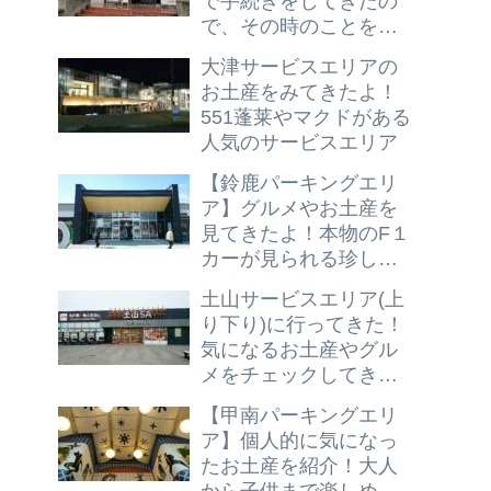
で手続きをしてきたの
で、その時のことを書
いてみるよ！
大津サービスエリアの
お土産をみてきたよ！
551蓬莱やマクドがある
人気のサービスエリア
【鈴鹿パーキングエリ
ア】グルメやお土産を
見てきたよ！本物のF１
カーが見られる珍しい
パーキングエリア
土山サービスエリア(上
り下り)に行ってきた！
気になるお土産やグル
メをチェックしてきた
よ
【甲南パーキングエリ
ア】個人的に気になっ
たお土産を紹介！大人