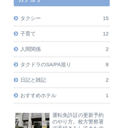
タクシー
15
子育て
12
人間関係
2
タクドラのSA/PA巡り
8
日記と雑記
2
おすすめホテル
1
運転免許証の更新予約
のやり方。枚方警察署