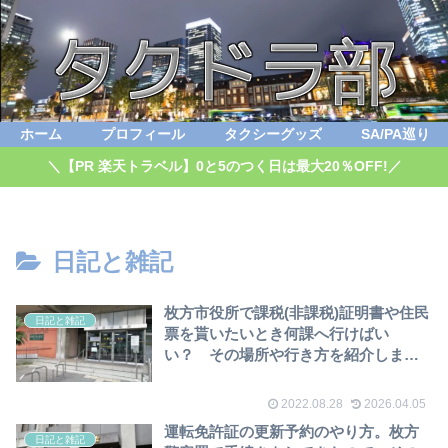
ホーム
プロフィール
タクシーグッズ
SA/PA巡り
＼【PR 楽天トラベル】0と5のつく日は最大20％OFF!／
日記と雑記
枚方市役所で課税(非課税)証明書や住民
日記と雑記
票を貰いたいとき何課へ行けばい
い？ その場所や行き方を紹介しま
す！
2022.08.28
2026.04.05
運転免許証の更新予約のやり方。枚方
日記と雑記