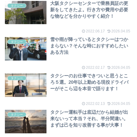
大阪タクシーセンターで乗務員証の更
タクシー
新をしてきたよ。行き方や費用や必要
な物などを分かりやすく紹介！
2022.06.17
2026.04.05
雪や雨が降っているとタクシーはつか
タクシー
まらない？そんな時におすすめしたい
ある方法
2022.02.17
2026.04.05
タクシーのお仕事できついと思うとこ
タクシー
ろ５選。20年以上勤める現役ドライバ
ーがそこら辺を本音で語ります！
2022.02.13
2026.04.05
タクシー運転手は底辺だから結婚が出
タクシー
来ないって本当？それ、半分間違い。
まずは己を知り改善する事が大事！