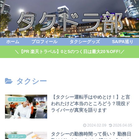
ホーム
プロフィール
タクシーグッズ
SA/PA巡り
＼【PR 楽天トラベル】0と5のつく日は最大20％OFF!／
タクシー
【タクシー運転手はやめとけ！】と言
タクシー
われたけど本当のところどう？現役ド
ライバーが真実を語ります
2024.02.09
2026.04.05
タクシーの勤務時間って長い？ 勤務日
タクシー