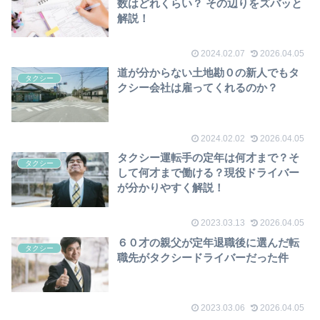
数はどれくらい？ その辺りをズバッと
解説！
2024.02.07
2026.04.05
道が分からない土地勘０の新人でもタ
タクシー
クシー会社は雇ってくれるのか？
2024.02.02
2026.04.05
タクシー運転手の定年は何才まで？そ
タクシー
して何才まで働ける？現役ドライバー
が分かりやすく解説！
2023.03.13
2026.04.05
６０才の親父が定年退職後に選んだ転
タクシー
職先がタクシードライバーだった件
2023.03.06
2026.04.05