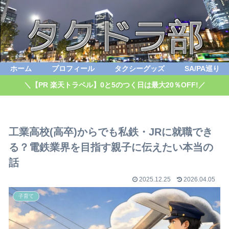
ホーム
プロフィール
タクシーグッズ
SA/PA巡り
＼【PR 楽天トラベル】0と5のつく日は最大20％OFF!／
工業高校(高卒)からでも私鉄・JRに就職でき
る？電鉄業界を目指す親子に伝えたい本当の
話
2025.12.25
2026.04.05
子育て