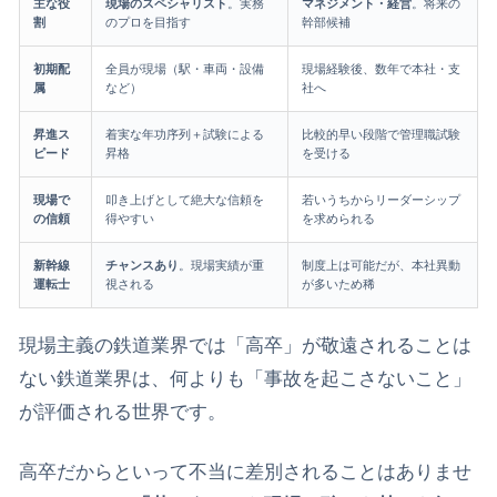
主な役
現場のスペシャリスト
。実務
マネジメント・経営
。将来の
割
のプロを目指す
幹部候補
初期配
全員が現場（駅・車両・設備
現場経験後、数年で本社・支
属
など）
社へ
昇進ス
着実な年功序列＋試験による
比較的早い段階で管理職試験
ピード
昇格
を受ける
現場で
叩き上げとして絶大な信頼を
若いうちからリーダーシップ
の信頼
得やすい
を求められる
新幹線
チャンスあり
。現場実績が重
制度上は可能だが、本社異動
運転士
視される
が多いため稀
現場主義の鉄道業界では「高卒」が敬遠されることは
ない​鉄道業界は、何よりも「事故を起こさないこと」
が評価される世界です。
高卒だからといって不当に差別されることはありませ