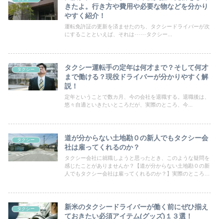
きたよ。行き方や費用や必要な物などを分かり
やすく紹介！
運転免許証の更新を済ませたのち、タクシードライバーが次
にすることといえば、それは······タクシー...
タクシー運転手の定年は何才まで？そして何才
タクシー
まで働ける？現役ドライバーが分かりやすく解
説！
定年ということで数カ月、今の会社を退職する。退職後は、
悠々自適といきたいところだが、実際のところ、今...
道が分からない土地勘０の新人でもタクシー会
タクシー
社は雇ってくれるのか？
タクシー会社に就職しようと思ったとき、このような疑問を
感じたことがありませんか？【道が分からない土地勘０の新
人でもタクシー会社は雇ってくれるのか？】実際のところ土
地勘がなければ働かせてもらえないのかどうなのか？ 今回
はこれについてお答えします
新米のタクシードライバーが働く前にぜひ揃え
タクシー
ておきたい必須アイテム(グッズ)１３選！