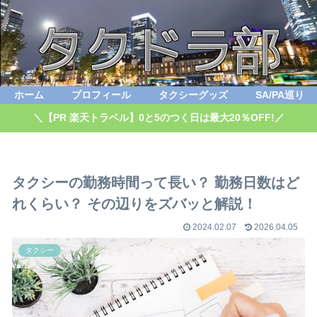
ホーム
プロフィール
タクシーグッズ
SA/PA巡り
＼【PR 楽天トラベル】0と5のつく日は最大20％OFF!／
タクシーの勤務時間って長い？ 勤務日数はど
れくらい？ その辺りをズバッと解説！
2024.02.07
2026.04.05
タクシー