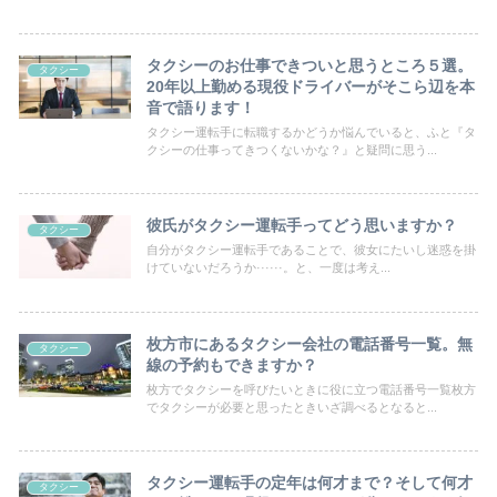
タクシーのお仕事できついと思うところ５選。
タクシー
20年以上勤める現役ドライバーがそこら辺を本
音で語ります！
タクシー運転手に転職するかどうか悩んでいると、ふと『タ
クシーの仕事ってきつくないかな？』と疑問に思う...
彼氏がタクシー運転手ってどう思いますか？
タクシー
自分がタクシー運転手であることで、彼女にたいし迷惑を掛
けていないだろうか······。と、一度は考え...
枚方市にあるタクシー会社の電話番号一覧。無
タクシー
線の予約もできますか？
枚方でタクシーを呼びたいときに役に立つ電話番号一覧枚方
でタクシーが必要と思ったときいざ調べるとなると...
タクシー運転手の定年は何才まで？そして何才
タクシー