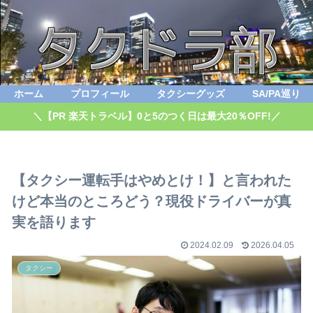
ホーム
プロフィール
タクシーグッズ
SA/PA巡り
＼【PR 楽天トラベル】0と5のつく日は最大20％OFF!／
【タクシー運転手はやめとけ！】と言われた
けど本当のところどう？現役ドライバーが真
実を語ります
2024.02.09
2026.04.05
タクシー